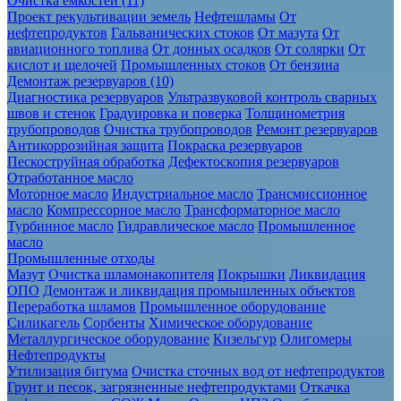
Очистка ёмкостей (11)
Проект рекультивации земель
Нефтешламы
От
нефтепродуктов
Гальванических стоков
От мазута
От
авиационного топлива
От донных осадков
От солярки
От
кислот и щелочей
Промышленных стоков
От бензина
Демонтаж резервуаров (10)
Диагностика резервуаров
Ультразвуковой контроль сварных
швов и стенок
Градуировка и поверка
Толщинометрия
трубопроводов
Очистка трубопроводов
Ремонт резервуаров
Антикоррозийная защита
Покраска резервуаров
Пескоструйная обработка
Дефектоскопия резервуаров
Отработанное масло
Моторное масло
Индустриальное масло
Трансмиссионное
масло
Компрессорное масло
Трансформаторное масло
Турбинное масло
Гидравлическое масло
Промышленное
масло
Промышленные отходы
Мазут
Очистка шламонакопителя
Покрышки
Ликвидация
ОПО
Демонтаж и ликвидация промышленных объектов
Переработка шламов
Промышленное оборудование
Силикагель
Сорбенты
Химическое оборудование
Металлургическое оборудование
Кизельгур
Олигомеры
Нефтепродукты
Утилизация битума
Очистка сточных вод от нефтепродуктов
Грунт и песок, загрязненные нефтепродуктами
Откачка