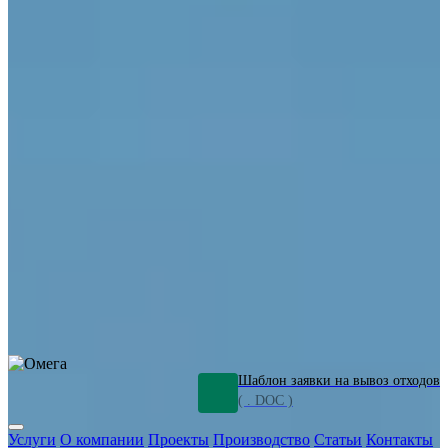
ОПО
Демонтаж и ликвидация промышленных объектов
Переработка шламов
Промышленное оборудование
Силикагель
Сорбенты
Химическое оборудование
Металлургическое оборудование
Кизельгур
Олигомеры
Утилизация битума
Очистка сточных вод от нефтепродуктов
Грунт и песок, загрязненные нефтепродуктами
Откачка
нефтепродуктов
СОЖ
Мазут
Отходы НПЗ
Отработанные
растворы
Шлам очистки трубопроводов
Пищевые отходы
Антифриз
Этиленгликоль
Металлические шламы
Минеральное волокно
Концентраты
Отходы газоочистки
Отработанные растворители и ацетон
Тара ЛКМ
Смолы
Клей
и мастика
Нефрас
Органические растворители
Сольвент
Щелочи
Гальванические шламы
Травильные растворы
Хромсодержащие отходы
Бензин
Дизель
Керосин
Грузовые авто
Спецтехника
Транспорт с предприятия
Оксиды и гидроксиды
Все услуги
Шаблон заявки на вывоз отходов
( . DOC )
Услуги
О компании
Проекты
Производство
Статьи
Контакты