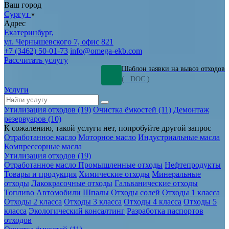
Ваш город
Сургут
Адрес
Екатеринбург,
ул. Чернышевского 7, офис 821
+7 (3462) 50-01-73
info@omega-ekb.com
Рассчитать услугу
Шаблон заявки на вывоз отходов
( . DOC )
Услуги
Утилизация отходов (19)
Очистка ёмкостей (11)
Демонтаж
резервуаров (10)
К сожалению, такой услуги нет, попробуйте другой запрос
Отработанное масло
Моторное масло
Индустриальные масла
Компрессорные масла
Утилизация отходов (19)
Отработанное масло
Промышленные отходы
Нефтепродукты
Товары и продукция
Химические отходы
Минеральные
отходы
Лакокрасочные отходы
Гальванические отходы
Топливо
Автомобили
Шпалы
Отходы солей
Отходы 1 класса
Отходы 2 класса
Отходы 3 класса
Отходы 4 класса
Отходы 5
класса
Экологический консалтинг
Разработка паспортов
отходов