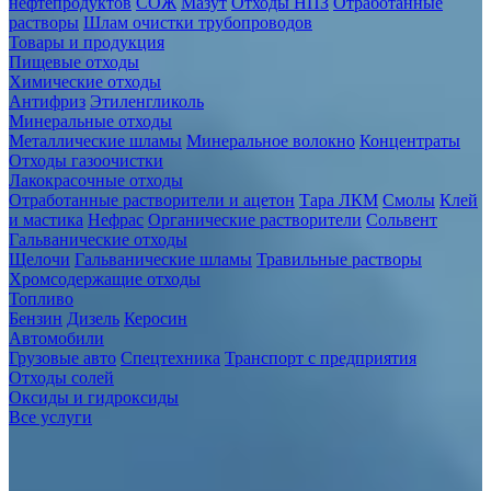
нефтепродуктов
СОЖ
Мазут
Отходы НПЗ
Отработанные
растворы
Шлам очистки трубопроводов
Товары и продукция
Пищевые отходы
Химические отходы
Антифриз
Этиленгликоль
Минеральные отходы
Металлические шламы
Минеральное волокно
Концентраты
Отходы газоочистки
Лакокрасочные отходы
Отработанные растворители и ацетон
Тара ЛКМ
Смолы
Клей
и мастика
Нефрас
Органические растворители
Сольвент
Гальванические отходы
Щелочи
Гальванические шламы
Травильные растворы
Хромсодержащие отходы
Топливо
Бензин
Дизель
Керосин
Автомобили
Грузовые авто
Спецтехника
Транспорт с предприятия
Отходы солей
Оксиды и гидроксиды
Все услуги