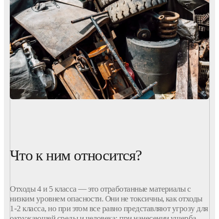
Что к ним относится?
Отходы
4 и 5
класса
— это отработанные материалы с
низким уровнем
опасности
. Они не токсичны, как
отходы
1-2
класса
, но при этом все равно представляют угрозу для
окружающей среды и человека: при нанесении ущерба