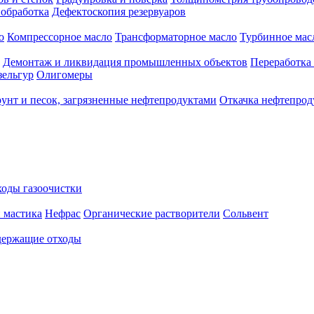
 обработка
Дефектоскопия резервуаров
о
Компрессорное масло
Трансформаторное масло
Турбинное мас
Демонтаж и ликвидация промышленных объектов
Переработка
зельгур
Олигомеры
рунт и песок, загрязненные нефтепродуктами
Откачка нефтепрод
оды газоочистки
 мастика
Нефрас
Органические растворители
Сольвент
ержащие отходы