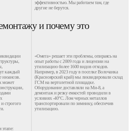
эффективностью. Мы работаем там, где
другие не берутся.
емонтажу и почему это
ликвидации
«Омега» решает эти проблемы, опираясь на
труктуры,
опыт
работы
с 2009 года и лицензии на
ы,
утилизацию
более 1600 видов отходов.
Тут каждый
Например, в 2023 году в поселке Волочанка
е нюансов.
(Красноярский край) мы ликвидировали склад
х может
ГСМ на вертолетной площадке.
конструкции,
Оборудование
доставляли на Ми-8, а
одами
демонтаж
и резку емкостей проводили в
ых
условиях -40°C.
Лом
черных
металлов
 и строгого
транспортировали по зимнику, обеспечив
и.
утилизацию
.
 этапе: