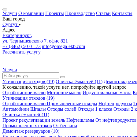
Услуги
О компании
Проекты
Производство
Статьи
Контакты
Ваш город
Сургут
Адрес
Екатеринбург,
ул. Чернышевского 7, офис 821
+7 (3462) 50-01-73
info@omega-ekb.com
Рассчитать услугу
Услуги
Утилизация отходов (19)
Очистка ёмкостей (11)
Демонтаж резер
К сожалению, такой услуги нет, попробуйте другой запрос
Отработанное масло
Моторное масло
Индустриальные масла
К
Утилизация отходов (19)
Отработанное масло
Промышленные отходы
Нефтепродукты
Т
Автомобили
Шпалы
Отходы солей
Отходы 1 класса
Отходы 2 к
Очистка ёмкостей (11)
Проект рекультивации земель
Нефтешламы
От нефтепродуктов
Промышленных стоков
От бензина
Демонтаж резервуаров (10)
Диагностика резервуаров
Ультразвуковой контроль сварных шв