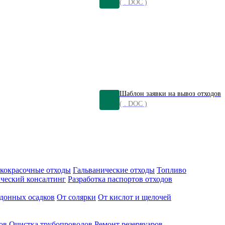
( . DOC )
Шаблон заявки на вывоз отходов
( . DOC )
кокрасочные отходы
Гальванические отходы
Топливо
ческий консалтинг
Разработка паспортов отходов
донных осадков
От солярки
От кислот и щелочей
ов
Очистка трубопроводов
Ремонт резервуаров