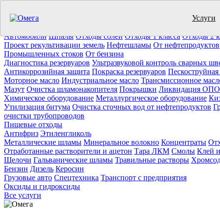
Услуги
Утилизация отходов (19)
Очистка ёмкостей (11)
Демонтаж резер
Отработанное масло
Промышленные отходы
Нефтепродукты
Т
Автомобили
Шпалы
Отходы солей
Отходы 1 класса
Отходы 2 к
Проект рекультивации земель
Нефтешламы
От нефтепродуктов
Промышленных стоков
От бензина
Диагностика резервуаров
Ультразвуковой контроль сварных шв
Антикоррозийная защита
Покраска резервуаров
Пескоструйная
Моторное масло
Индустриальное масло
Трансмиссионное масл
Мазут
Очистка шламонакопителя
Покрышки
Ликвидация ОПО
Химическое оборудование
Металлургическое оборудование
Ки
Утилизация битума
Очистка сточных вод от нефтепродуктов
Г
очистки трубопроводов
Пищевые отходы
Антифриз
Этиленгликоль
Металлические шламы
Минеральное волокно
Концентраты
Отх
Отработанные растворители и ацетон
Тара ЛКМ
Смолы
Клей и
Щелочи
Гальванические шламы
Травильные растворы
Хромсод
Бензин
Дизель
Керосин
Грузовые авто
Спецтехника
Транспорт с предприятия
Оксиды и гидроксиды
Все услуги