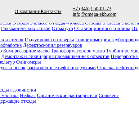
+7 (3462) 50-01-73
О компании
Контакты
вуаров (10)
info@omega-ekb.com
овары и продукция
Химические отходы
Минеральные отходы
Ла
ласса
Отходы 3 класса
Отходы 4 класса
Отходы 5 класса
Экологи
Гальванических стоков
От мазута
От авиационного топлива
От 
ов и стенок
Градуировка и поверка
Толщинометрия трубопровод
 обработка
Дефектоскопия резервуаров
о
Компрессорное масло
Трансформаторное масло
Турбинное мас
Демонтаж и ликвидация промышленных объектов
Переработка
зельгур
Олигомеры
рунт и песок, загрязненные нефтепродуктами
Откачка нефтепрод
оды газоочистки
 мастика
Нефрас
Органические растворители
Сольвент
ержащие отходы