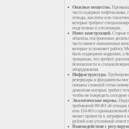
Опасные вещества.
Промыш
часто содержат нефтешламы, 
отходы, кислоты или токсичны
которые требуют специализи
подготовки и
утилизации
.
Износ
конструкций
.
Старые
объекты
, построенные десятил
часто имеют изношенные
кон
которые усложняют
работу
.
Ме
быть подвержен коррозии, а б
трещинам, что требует допол
безопасности и специализиро
оборудования
.
Инфраструктура.
Трубопров
резервуары и фундаменты мог
связаны
сложной
сетью комму
демонтаж
которых требует точ
чтобы не повредить соседние
Экологические нормы.
Нару
требований 89-ФЗ об отходах 
или 116-ФЗ о
промышленной
может привести к штрафам в
рублей или уголовной ответст
Взаимодействие с регулир