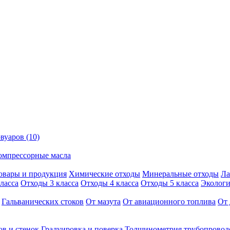
вуаров (10)
омпрессорные масла
овары и продукция
Химические отходы
Минеральные отходы
Ла
ласса
Отходы 3 класса
Отходы 4 класса
Отходы 5 класса
Экологи
Гальванических стоков
От мазута
От авиационного топлива
От 
ов и стенок
Градуировка и поверка
Толщинометрия трубопровод