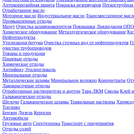
Антикоррозийная защита
Покраска резервуаров
Пескоструйная
Отработанное масло
Моторное масло
Индустриальное масло
Трансмиссионное масл
Промышленные отходы
Мазут
Очистка шламонакопителя
Покрышки
Ликвидация ОПО
Химическое оборудование
Металлургическое оборудование
Ки
Нефтепродукты
Утилизация битума
Очистка сточных вод от нефтепродуктов
Г
очистки трубопроводов
Товары и продукция
Пищевые отходы
Химические отходы
Антифриз
Этиленгликоль
Минеральные отходы
Металлические шламы
Минеральное волокно
Концентраты
Отх
Лакокрасочные отходы
Отработанные растворители и ацетон
Тара ЛКМ
Смолы
Клей и
Гальванические отходы
Щелочи
Гальванические шламы
Травильные растворы
Хромсод
Топливо
Бензин
Дизель
Керосин
Автомобили
Грузовые авто
Спецтехника
Транспорт с предприятия
Отходы солей