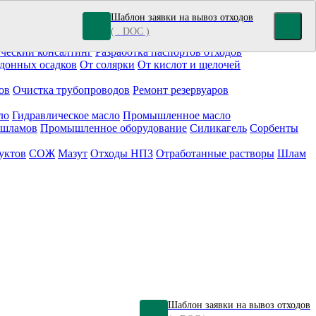
Шаблон заявки на вывоз отходов
( . DOC )
кокрасочные отходы
Гальванические отходы
Топливо
ческий консалтинг
Разработка паспортов отходов
донных осадков
От солярки
От кислот и щелочей
ов
Очистка трубопроводов
Ремонт резервуаров
ло
Гидравлическое масло
Промышленное масло
 шламов
Промышленное оборудование
Силикагель
Сорбенты
уктов
СОЖ
Мазут
Отходы НПЗ
Отработанные растворы
Шлам
Шаблон заявки на вывоз отходов