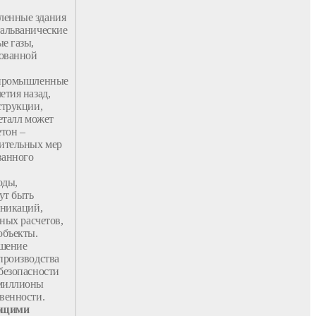
ленные
здания
гальванические
е газы,
рованной
промышленные
етия назад,
струкции
,
талл
может
етон –
нительных мер
ванного
оды,
ут быть
никаций,
ных расчетов,
объекты
.
шение
производства
безопасности
 миллионы
венности.
ующими