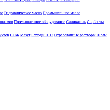
ло
Гидравлическое масло
Промышленное масло
 шламов
Промышленное оборудование
Силикагель
Сорбенты
уктов
СОЖ
Мазут
Отходы НПЗ
Отработанные растворы
Шлам