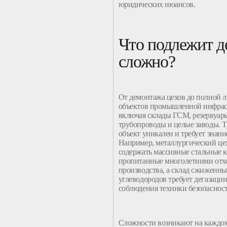
юридических нюансов.
Что подлежит д
сложно?
От демонтажа цехов до полной 
объектов промышленной инфрас
включая склады ГСМ, резервуар
трубопроводы и целые заводы. 
объект уникален и требует знани
Например, металлургический це
содержать массивные стальные 
пропитанные многолетними отх
производства, а склад сжиженн
углеводородов требует дегазации
соблюдения техники безопасност
Сложности
возникают на каждом