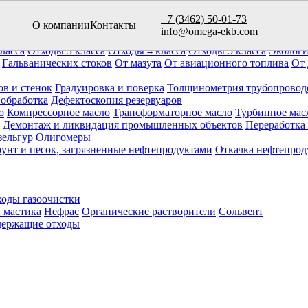
+7 (3462) 50-01-73
О компании
Контакты
вуаров (10)
info@omega-ekb.com
овары и продукция
Химические отходы
Минеральные отходы
Ла
ласса
Отходы 3 класса
Отходы 4 класса
Отходы 5 класса
Экологи
Гальванических стоков
От мазута
От авиационного топлива
От 
ов и стенок
Градуировка и поверка
Толщинометрия трубопровод
 обработка
Дефектоскопия резервуаров
о
Компрессорное масло
Трансформаторное масло
Турбинное мас
Демонтаж и ликвидация промышленных объектов
Переработка
зельгур
Олигомеры
рунт и песок, загрязненные нефтепродуктами
Откачка нефтепрод
оды газоочистки
 мастика
Нефрас
Органические растворители
Сольвент
ержащие отходы