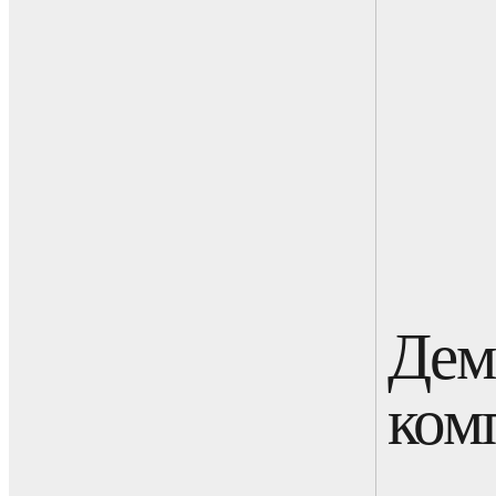
Дем
ком