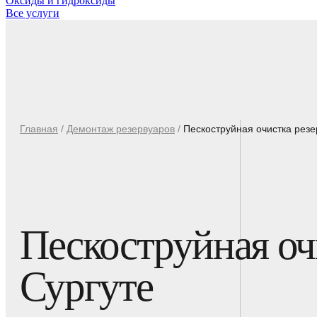
Оксиды и гидроксиды
Все услуги
Главная
/
Демонтаж резервуаров
/
Пескоструйная очистка резе
Пескоструйная оч
Сургуте