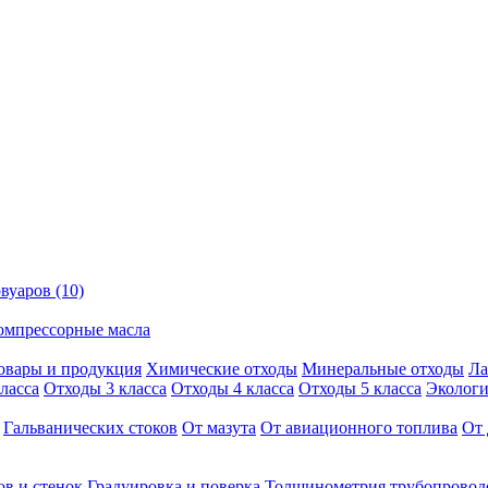
вуаров (10)
омпрессорные масла
овары и продукция
Химические отходы
Минеральные отходы
Ла
ласса
Отходы 3 класса
Отходы 4 класса
Отходы 5 класса
Экологи
Гальванических стоков
От мазута
От авиационного топлива
От 
ов и стенок
Градуировка и поверка
Толщинометрия трубопровод