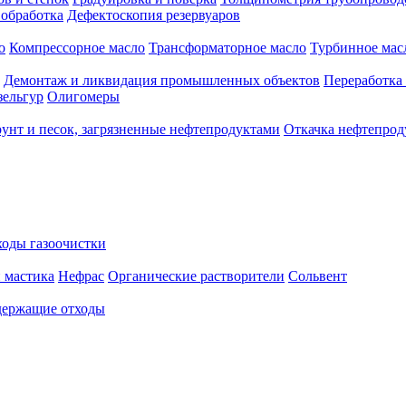
 обработка
Дефектоскопия резервуаров
о
Компрессорное масло
Трансформаторное масло
Турбинное мас
Демонтаж и ликвидация промышленных объектов
Переработка
зельгур
Олигомеры
рунт и песок, загрязненные нефтепродуктами
Откачка нефтепрод
оды газоочистки
 мастика
Нефрас
Органические растворители
Сольвент
ержащие отходы