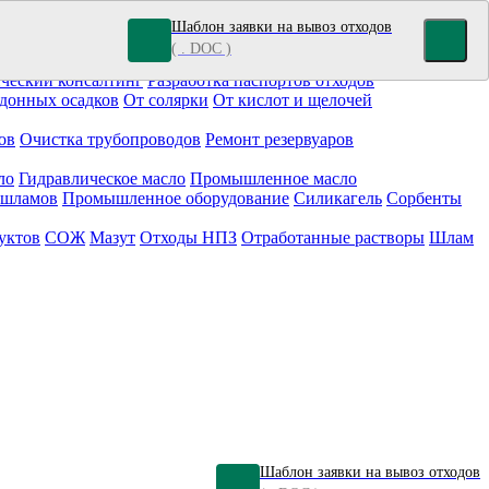
Шаблон заявки на вывоз отходов
( . DOC )
кокрасочные отходы
Гальванические отходы
Топливо
ческий консалтинг
Разработка паспортов отходов
донных осадков
От солярки
От кислот и щелочей
ов
Очистка трубопроводов
Ремонт резервуаров
ло
Гидравлическое масло
Промышленное масло
 шламов
Промышленное оборудование
Силикагель
Сорбенты
уктов
СОЖ
Мазут
Отходы НПЗ
Отработанные растворы
Шлам
Шаблон заявки на вывоз отходов