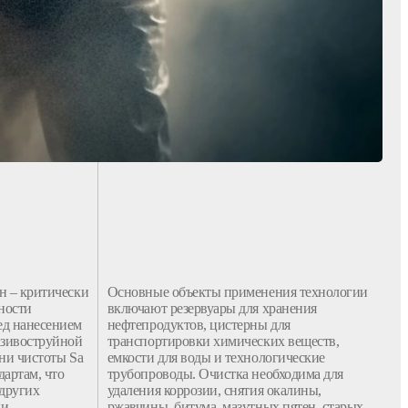
н
– критически
Основные
объекты
применения
технологии
ности
включают
резервуары
для
хранения
ед
нанесением
нефтепродуктов
,
цистерны
для
азивоструйной
транспортировки
химических
веществ,
ени
чистоты Sa
емкости
для
воды
и
технологические
дартам, что
трубопроводы.
Очистка
необходима для
других
удаления
коррозии, снятия окалины,
ки
.
ржавчины
, битума, мазутных пятен,
старых