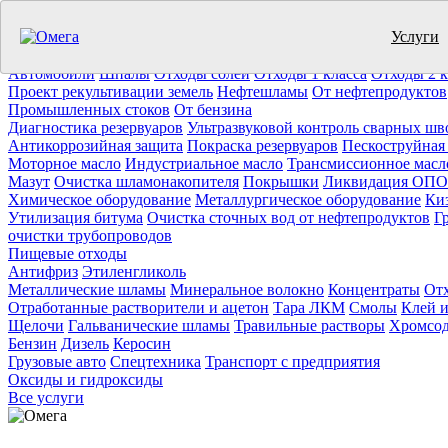
Услуги
Утилизация отходов (19)
Очистка ёмкостей (11)
Демонтаж резер
Отработанное масло
Промышленные отходы
Нефтепродукты
Т
Автомобили
Шпалы
Отходы солей
Отходы 1 класса
Отходы 2 к
Проект рекультивации земель
Нефтешламы
От нефтепродуктов
Промышленных стоков
От бензина
Диагностика резервуаров
Ультразвуковой контроль сварных шв
Антикоррозийная защита
Покраска резервуаров
Пескоструйная
Моторное масло
Индустриальное масло
Трансмиссионное масл
Мазут
Очистка шламонакопителя
Покрышки
Ликвидация ОПО
Химическое оборудование
Металлургическое оборудование
Ки
Утилизация битума
Очистка сточных вод от нефтепродуктов
Г
очистки трубопроводов
Пищевые отходы
Антифриз
Этиленгликоль
Металлические шламы
Минеральное волокно
Концентраты
Отх
Отработанные растворители и ацетон
Тара ЛКМ
Смолы
Клей и
Щелочи
Гальванические шламы
Травильные растворы
Хромсод
Бензин
Дизель
Керосин
Грузовые авто
Спецтехника
Транспорт с предприятия
Оксиды и гидроксиды
Все услуги