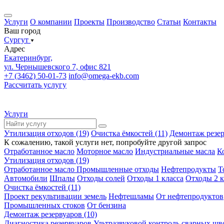
Услуги
О компании
Проекты
Производство
Статьи
Контакты
Ваш город
Сургут
Адрес
Екатеринбург,
ул. Чернышевского 7, офис 821
+7 (3462) 50-01-73
info@omega-ekb.com
Рассчитать услугу
Услуги
Утилизация отходов (19)
Очистка ёмкостей (11)
Демонтаж резер
К сожалению, такой услуги нет, попробуйте другой запрос
Отработанное масло
Моторное масло
Индустриальные масла
К
Утилизация отходов (19)
Отработанное масло
Промышленные отходы
Нефтепродукты
Т
Автомобили
Шпалы
Отходы солей
Отходы 1 класса
Отходы 2 к
Очистка ёмкостей (11)
Проект рекультивации земель
Нефтешламы
От нефтепродуктов
Промышленных стоков
От бензина
Демонтаж резервуаров (10)
Диагностика резервуаров
Ультразвуковой контроль сварных шв