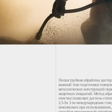
Пескоструйная
обработка
цистер
важный этап
подготовки
поверх
металлических
конструкций
пер
защитных
покрытий
.
Метод абр
очистки
позволяет
достичь
степ
2,5-Sa 3 по международным стан
невозможно при использовании
способов механической
обработ