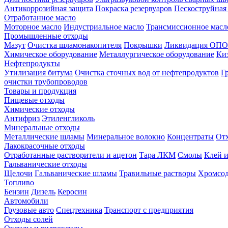
Антикоррозийная защита
Покраска резервуаров
Пескоструйная
Отработанное масло
Моторное масло
Индустриальное масло
Трансмиссионное масл
Промышленные отходы
Мазут
Очистка шламонакопителя
Покрышки
Ликвидация ОПО
Химическое оборудование
Металлургическое оборудование
Ки
Нефтепродукты
Утилизация битума
Очистка сточных вод от нефтепродуктов
Г
очистки трубопроводов
Товары и продукция
Пищевые отходы
Химические отходы
Антифриз
Этиленгликоль
Минеральные отходы
Металлические шламы
Минеральное волокно
Концентраты
Отх
Лакокрасочные отходы
Отработанные растворители и ацетон
Тара ЛКМ
Смолы
Клей и
Гальванические отходы
Щелочи
Гальванические шламы
Травильные растворы
Хромсод
Топливо
Бензин
Дизель
Керосин
Автомобили
Грузовые авто
Спецтехника
Транспорт с предприятия
Отходы солей