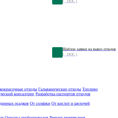
( . DOC )
Шаблон заявки на вывоз отходов
( . DOC )
кокрасочные отходы
Гальванические отходы
Топливо
ческий консалтинг
Разработка паспортов отходов
донных осадков
От солярки
От кислот и щелочей
ов
Очистка трубопроводов
Ремонт резервуаров