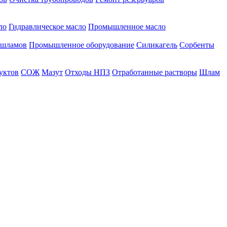
ло
Гидравлическое масло
Промышленное масло
 шламов
Промышленное оборудование
Силикагель
Сорбенты
уктов
СОЖ
Мазут
Отходы НПЗ
Отработанные растворы
Шлам