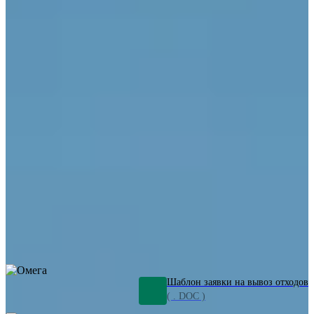
ОПО
Демонтаж и ликвидация промышленных объектов
Переработка шламов
Промышленное оборудование
Силикагель
Сорбенты
Химическое оборудование
Металлургическое оборудование
Кизельгур
Олигомеры
Утилизация битума
Очистка сточных вод от нефтепродуктов
Грунт и песок, загрязненные нефтепродуктами
Откачка
нефтепродуктов
СОЖ
Мазут
Отходы НПЗ
Отработанные
растворы
Шлам очистки трубопроводов
Пищевые отходы
Антифриз
Этиленгликоль
Металлические шламы
Минеральное волокно
Концентраты
Отходы газоочистки
Отработанные растворители и ацетон
Тара ЛКМ
Смолы
Клей
и мастика
Нефрас
Органические растворители
Сольвент
Щелочи
Гальванические шламы
Травильные растворы
Хромсодержащие отходы
Бензин
Дизель
Керосин
Грузовые авто
Спецтехника
Транспорт с предприятия
Оксиды и гидроксиды
Все услуги
Шаблон заявки на вывоз отходов
( . DOC )
Услуги
О компании
Проекты
Производство
Статьи
Контакты