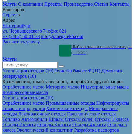
Ваш город
Сургут
Адрес
Екатеринбург,
ул. Чернышевского 7, офис 821
+7 (3462) 50-01-73
info@omega-ekb.com
Рассчитать услугу
Шаблон заявки на вывоз отходов
( . DOC )
Услуги
Утилизация отходов (19)
Очистка ёмкостей (11)
Демонтаж
резервуаров (10)
К сожалению, такой услуги нет, попробуйте другой запрос
Отработанное масло
Моторное масло
Индустриальные масла
Компрессорные масла
Утилизация отходов (19)
Отработанное масло
Промышленные отходы
Нефтепродукты
Товары и продукция
Химические отходы
Минеральные
отходы
Лакокрасочные отходы
Гальванические отходы
Топливо
Автомобили
Шпалы
Отходы солей
Отходы 1 класса
Отходы 2 класса
Отходы 3 класса
Отходы 4 класса
Отходы 5
класса
Экологический консалтинг
Разработка паспортов
отходов