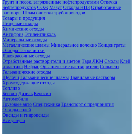
нефтепродуктов
СОЖ
Мазут
Отходы НПЗ
Отработанные
растворы
Шлам очистки трубопроводов
Товары и продукция
Пищевые отходы
Химические отходы
Антифриз
Этиленгликоль
Минеральные отходы
Металлические шламы
Минеральное волокно
Концентраты
Отходы газоочистки
Лакокрасочные отходы
Отработанные растворители и ацетон
Тара ЛКМ
Смолы
Клей
и мастика
Нефрас
Органические растворители
Сольвент
Гальванические отходы
Щелочи
Гальванические шламы
Травильные растворы
Хромсодержащие отходы
Топливо
Бензин
Дизель
Керосин
Автомобили
Грузовые авто
Спецтехника
Транспорт с предприятия
Отходы солей
Оксиды и гидроксиды
Все услуги