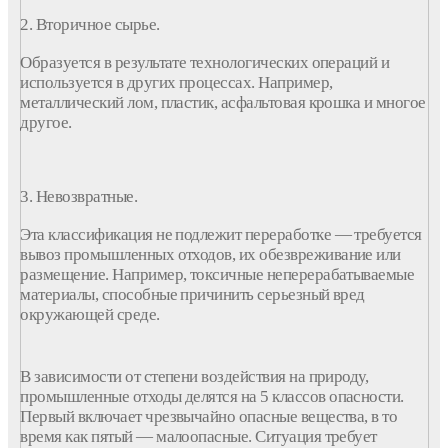
2. Вторичное
сырье.
Образуется
в результате технологических операций и
используется в других процессах. Например,
металлический лом, пластик, асфальтовая крошка и многое
другое.
3. Невозвратные.
Эта
классификация
не подлежит
переработке
— требуется
вывоз
промышленных
отходов
, их обезвреживание или
размещение. Например, токсичные неперерабатываемые
материалы, способные причинить серьезный вред
окружающей среде.
В зависимости от степени воздействия на природу,
промышленные
отходы
делятся на 5
классов
опасности.
Первый включает чрезвычайно опасные вещества, в то
время как пятый — малоопасные. Ситуация требует
особого контроля и внимательного обращения с
отходами