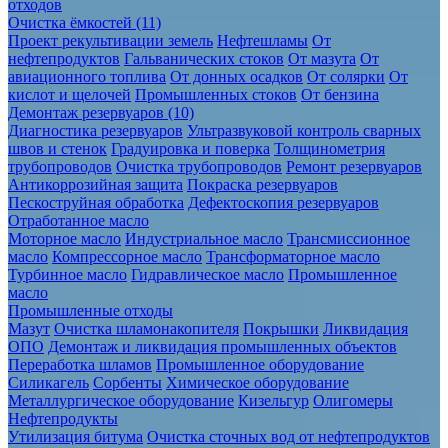
Очистка ёмкостей (11)
Проект рекультивации земель
Нефтешламы
От
нефтепродуктов
Гальванических стоков
От мазута
От
авиационного топлива
От донных осадков
От солярки
От
кислот и щелочей
Промышленных стоков
От бензина
Демонтаж резервуаров (10)
Диагностика резервуаров
Ультразвуковой контроль сварных
швов и стенок
Градуировка и поверка
Толщинометрия
трубопроводов
Очистка трубопроводов
Ремонт резервуаров
Антикоррозийная защита
Покраска резервуаров
Пескоструйная обработка
Дефектоскопия резервуаров
Отработанное масло
Моторное масло
Индустриальное масло
Трансмиссионное
масло
Компрессорное масло
Трансформаторное масло
Турбинное масло
Гидравлическое масло
Промышленное
масло
Промышленные отходы
Мазут
Очистка шламонакопителя
Покрышки
Ликвидация
ОПО
Демонтаж и ликвидация промышленных объектов
Переработка шламов
Промышленное оборудование
Силикагель
Сорбенты
Химическое оборудование
Металлургическое оборудование
Кизельгур
Олигомеры
Нефтепродукты
Утилизация битума
Очистка сточных вод от нефтепродуктов
Грунт и песок, загрязненные нефтепродуктами
Откачка