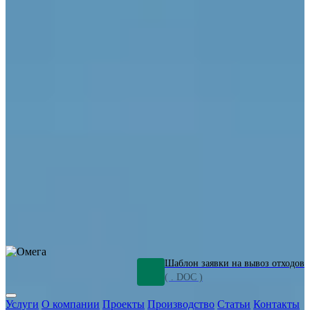
ОПО
Демонтаж и ликвидация промышленных объектов
Переработка шламов
Промышленное оборудование
Силикагель
Сорбенты
Химическое оборудование
Металлургическое оборудование
Кизельгур
Олигомеры
Утилизация битума
Очистка сточных вод от нефтепродуктов
Грунт и песок, загрязненные нефтепродуктами
Откачка
нефтепродуктов
СОЖ
Мазут
Отходы НПЗ
Отработанные
растворы
Шлам очистки трубопроводов
Пищевые отходы
Антифриз
Этиленгликоль
Металлические шламы
Минеральное волокно
Концентраты
Отходы газоочистки
Отработанные растворители и ацетон
Тара ЛКМ
Смолы
Клей
и мастика
Нефрас
Органические растворители
Сольвент
Щелочи
Гальванические шламы
Травильные растворы
Хромсодержащие отходы
Бензин
Дизель
Керосин
Грузовые авто
Спецтехника
Транспорт с предприятия
Оксиды и гидроксиды
Все услуги
Шаблон заявки на вывоз отходов
( . DOC )
Услуги
О компании
Проекты
Производство
Статьи
Контакты