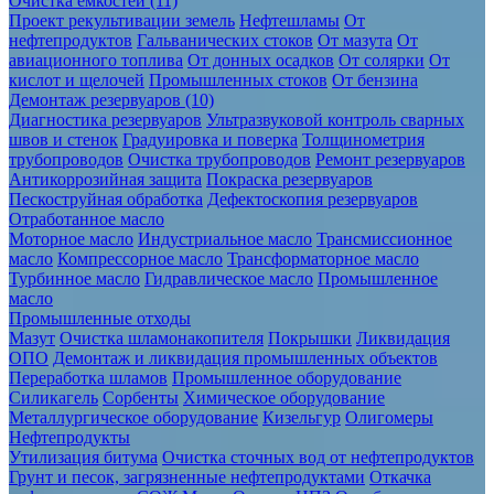
Очистка ёмкостей (11)
Проект рекультивации земель
Нефтешламы
От
нефтепродуктов
Гальванических стоков
От мазута
От
авиационного топлива
От донных осадков
От солярки
От
кислот и щелочей
Промышленных стоков
От бензина
Демонтаж резервуаров (10)
Диагностика резервуаров
Ультразвуковой контроль сварных
швов и стенок
Градуировка и поверка
Толщинометрия
трубопроводов
Очистка трубопроводов
Ремонт резервуаров
Антикоррозийная защита
Покраска резервуаров
Пескоструйная обработка
Дефектоскопия резервуаров
Отработанное масло
Моторное масло
Индустриальное масло
Трансмиссионное
масло
Компрессорное масло
Трансформаторное масло
Турбинное масло
Гидравлическое масло
Промышленное
масло
Промышленные отходы
Мазут
Очистка шламонакопителя
Покрышки
Ликвидация
ОПО
Демонтаж и ликвидация промышленных объектов
Переработка шламов
Промышленное оборудование
Силикагель
Сорбенты
Химическое оборудование
Металлургическое оборудование
Кизельгур
Олигомеры
Нефтепродукты
Утилизация битума
Очистка сточных вод от нефтепродуктов
Грунт и песок, загрязненные нефтепродуктами
Откачка