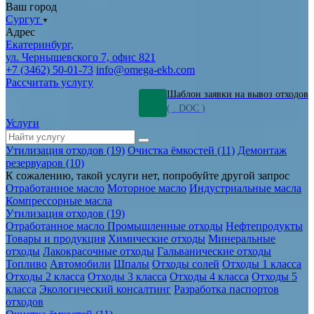
Ваш город
Сургут
Адрес
Екатеринбург,
ул. Чернышевского 7, офис 821
+7 (3462) 50-01-73
info@omega-ekb.com
Рассчитать услугу
Шаблон заявки на вывоз отходов
( . DOC )
Услуги
Утилизация отходов (19)
Очистка ёмкостей (11)
Демонтаж
резервуаров (10)
К сожалению, такой услуги нет, попробуйте другой запрос
Отработанное масло
Моторное масло
Индустриальные масла
Компрессорные масла
Утилизация отходов (19)
Отработанное масло
Промышленные отходы
Нефтепродукты
Товары и продукция
Химические отходы
Минеральные
отходы
Лакокрасочные отходы
Гальванические отходы
Топливо
Автомобили
Шпалы
Отходы солей
Отходы 1 класса
Отходы 2 класса
Отходы 3 класса
Отходы 4 класса
Отходы 5
класса
Экологический консалтинг
Разработка паспортов
отходов