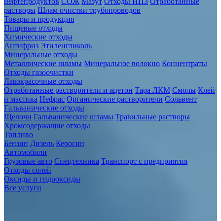
нефтепродуктов
СОЖ
Мазут
Отходы НПЗ
Отработанные
растворы
Шлам очистки трубопроводов
Товары и продукция
Пищевые отходы
Химические отходы
Антифриз
Этиленгликоль
Минеральные отходы
Металлические шламы
Минеральное волокно
Концентраты
Отходы газоочистки
Лакокрасочные отходы
Отработанные растворители и ацетон
Тара ЛКМ
Смолы
Клей
и мастика
Нефрас
Органические растворители
Сольвент
Гальванические отходы
Щелочи
Гальванические шламы
Травильные растворы
Хромсодержащие отходы
Топливо
Бензин
Дизель
Керосин
Автомобили
Грузовые авто
Спецтехника
Транспорт с предприятия
Отходы солей
Оксиды и гидроксиды
Все услуги