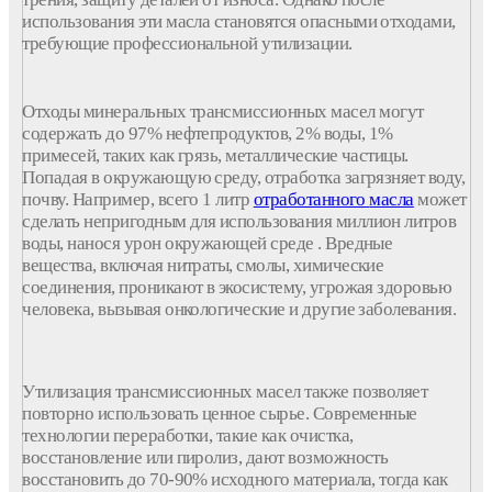
использования
эти
масла
становятся опасными
отходами
,
требующие профессиональной
утилизации
.
Отходы
минеральных
трансмиссионных
масел
могут
содержать до 97%
нефтепродуктов
, 2% воды, 1%
примесей, таких как грязь, металлические частицы.
Попадая в окружающую среду,
отработка
загрязняет воду,
почву. Например, всего 1 литр
отработанного
масла
может
сделать непригодным для
использования
миллион литров
воды, нанося урон окружающей среде . Вредные
вещества, включая нитраты, смолы, химические
соединения, проникают в экосистему, угрожая здоровью
человека, вызывая онкологические и другие заболевания.
Утилизация
трансмиссионных масел также позволяет
повторно использовать ценное сырье. Современные
технологии
переработки
, такие как очистка,
восстановление или пиролиз, дают возможность
восстановить до 70-90% исходного материала, тогда как