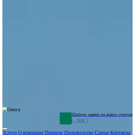
ОПО
Демонтаж и ликвидация промышленных объектов
Переработка шламов
Промышленное оборудование
Силикагель
Сорбенты
Химическое оборудование
Металлургическое оборудование
Кизельгур
Олигомеры
Утилизация битума
Очистка сточных вод от нефтепродуктов
Грунт и песок, загрязненные нефтепродуктами
Откачка
нефтепродуктов
СОЖ
Мазут
Отходы НПЗ
Отработанные
растворы
Шлам очистки трубопроводов
Пищевые отходы
Антифриз
Этиленгликоль
Металлические шламы
Минеральное волокно
Концентраты
Отходы газоочистки
Отработанные растворители и ацетон
Тара ЛКМ
Смолы
Клей
и мастика
Нефрас
Органические растворители
Сольвент
Щелочи
Гальванические шламы
Травильные растворы
Хромсодержащие отходы
Бензин
Дизель
Керосин
Грузовые авто
Спецтехника
Транспорт с предприятия
Оксиды и гидроксиды
Все услуги
Шаблон заявки на вывоз отходов
( . DOC )
Услуги
О компании
Проекты
Производство
Статьи
Контакты