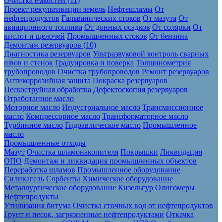
Очистка ёмкостей (11)
Проект рекультивации земель
Нефтешламы
От
нефтепродуктов
Гальванических стоков
От мазута
От
авиационного топлива
От донных осадков
От солярки
От
кислот и щелочей
Промышленных стоков
От бензина
Демонтаж резервуаров (10)
Диагностика резервуаров
Ультразвуковой контроль сварных
швов и стенок
Градуировка и поверка
Толщинометрия
трубопроводов
Очистка трубопроводов
Ремонт резервуаров
Антикоррозийная защита
Покраска резервуаров
Пескоструйная обработка
Дефектоскопия резервуаров
Отработанное масло
Моторное масло
Индустриальное масло
Трансмиссионное
масло
Компрессорное масло
Трансформаторное масло
Турбинное масло
Гидравлическое масло
Промышленное
масло
Промышленные отходы
Мазут
Очистка шламонакопителя
Покрышки
Ликвидация
ОПО
Демонтаж и ликвидация промышленных объектов
Переработка шламов
Промышленное оборудование
Силикагель
Сорбенты
Химическое оборудование
Металлургическое оборудование
Кизельгур
Олигомеры
Нефтепродукты
Утилизация битума
Очистка сточных вод от нефтепродуктов
Грунт и песок, загрязненные нефтепродуктами
Откачка