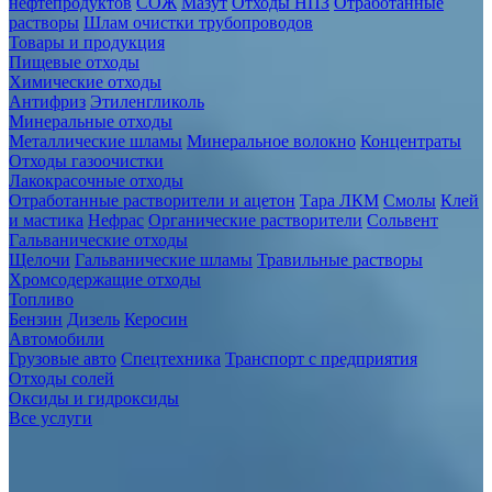
нефтепродуктов
СОЖ
Мазут
Отходы НПЗ
Отработанные
растворы
Шлам очистки трубопроводов
Товары и продукция
Пищевые отходы
Химические отходы
Антифриз
Этиленгликоль
Минеральные отходы
Металлические шламы
Минеральное волокно
Концентраты
Отходы газоочистки
Лакокрасочные отходы
Отработанные растворители и ацетон
Тара ЛКМ
Смолы
Клей
и мастика
Нефрас
Органические растворители
Сольвент
Гальванические отходы
Щелочи
Гальванические шламы
Травильные растворы
Хромсодержащие отходы
Топливо
Бензин
Дизель
Керосин
Автомобили
Грузовые авто
Спецтехника
Транспорт с предприятия
Отходы солей
Оксиды и гидроксиды
Все услуги