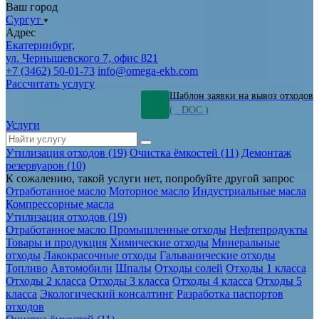
Ваш город
Сургут
Адрес
Екатеринбург,
ул. Чернышевского 7, офис 821
+7 (3462) 50-01-73
info@omega-ekb.com
Рассчитать услугу
Шаблон заявки на вывоз отходов
( . DOC )
Услуги
Утилизация отходов (19)
Очистка ёмкостей (11)
Демонтаж
резервуаров (10)
К сожалению, такой услуги нет, попробуйте другой запрос
Отработанное масло
Моторное масло
Индустриальные масла
Компрессорные масла
Утилизация отходов (19)
Отработанное масло
Промышленные отходы
Нефтепродукты
Товары и продукция
Химические отходы
Минеральные
отходы
Лакокрасочные отходы
Гальванические отходы
Топливо
Автомобили
Шпалы
Отходы солей
Отходы 1 класса
Отходы 2 класса
Отходы 3 класса
Отходы 4 класса
Отходы 5
класса
Экологический консалтинг
Разработка паспортов
отходов