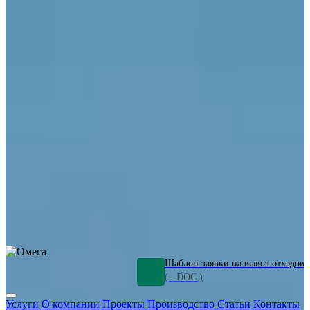
ОПО
Демонтаж и ликвидация промышленных объектов
Переработка шламов
Промышленное оборудование
Силикагель
Сорбенты
Химическое оборудование
Металлургическое оборудование
Кизельгур
Олигомеры
Утилизация битума
Очистка сточных вод от нефтепродуктов
Грунт и песок, загрязненные нефтепродуктами
Откачка
нефтепродуктов
СОЖ
Мазут
Отходы НПЗ
Отработанные
растворы
Шлам очистки трубопроводов
Пищевые отходы
Антифриз
Этиленгликоль
Металлические шламы
Минеральное волокно
Концентраты
Отходы газоочистки
Отработанные растворители и ацетон
Тара ЛКМ
Смолы
Клей
и мастика
Нефрас
Органические растворители
Сольвент
Щелочи
Гальванические шламы
Травильные растворы
Хромсодержащие отходы
Бензин
Дизель
Керосин
Грузовые авто
Спецтехника
Транспорт с предприятия
Оксиды и гидроксиды
Все услуги
Шаблон заявки на вывоз отходов
( . DOC )
Услуги
О компании
Проекты
Производство
Статьи
Контакты