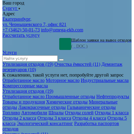
Ваш город
Сургут
Адрес
Екатеринбург,
ул. Чернышевского 7, офис 821
+7 (3462) 50-01-73
info@omega-ekb.com
Рассчитать услугу
Шаблон заявки на вывоз отходов
( . DOC )
Услуги
Утилизация отходов (19)
Очистка ёмкостей (11)
Демонтаж
резервуаров (10)
К сожалению, такой услуги нет, попробуйте другой запрос
Отработанное масло
Моторное масло
Индустриальные масла
Компрессорные масла
Утилизация отходов (19)
Отработанное масло
Промышленные отходы
Нефтепродукты
Товары и продукция
Химические отходы
Минеральные
отходы
Лакокрасочные отходы
Гальванические отходы
Топливо
Автомобили
Шпалы
Отходы солей
Отходы 1 класса
Отходы 2 класса
Отходы 3 класса
Отходы 4 класса
Отходы 5
класса
Экологический консалтинг
Разработка паспортов
отходов