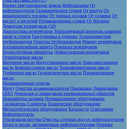
Очистка ёмкостей (11)
Проект рекультивации земель
Нефтешламы
От
нефтепродуктов
Гальванических стоков
От мазута
От
авиационного топлива
От донных осадков
От солярки
От
кислот и щелочей
Промышленных стоков
От бензина
Демонтаж резервуаров (10)
Диагностика резервуаров
Ультразвуковой контроль сварных
швов и стенок
Градуировка и поверка
Толщинометрия
трубопроводов
Очистка трубопроводов
Ремонт резервуаров
Антикоррозийная защита
Покраска резервуаров
Пескоструйная обработка
Дефектоскопия резервуаров
Отработанное масло
Моторное масло
Индустриальное масло
Трансмиссионное
масло
Компрессорное масло
Трансформаторное масло
Турбинное масло
Гидравлическое масло
Промышленное
масло
Промышленные отходы
Мазут
Очистка шламонакопителя
Покрышки
Ликвидация
ОПО
Демонтаж и ликвидация промышленных объектов
Переработка шламов
Промышленное оборудование
Силикагель
Сорбенты
Химическое оборудование
Металлургическое оборудование
Кизельгур
Олигомеры
Нефтепродукты
Утилизация битума
Очистка сточных вод от нефтепродуктов
Грунт и песок, загрязненные нефтепродуктами
Откачка