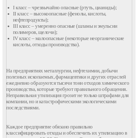
I
класс
– чрезвычайно опасные (ртуть, цианиды);
II
класс
– высокоопасные (
фенолы
, кислоты,
нефтепродукты);
III
класс
– умеренно опасные (
шламы
и
эмульсии
полимеров
, щелочи);
IV класс – малоопасные (некоторые неорганические
кислоты, отходы производства).
На предприятиях металлургии, нефтехимии, добычи
полезных ископаемых, фармацевтики и других отраслей
ежедневно образуются тысячи тонн
отходов
химического
производства
, которые требуют правильного обращения.
Неправильная
утилизация
грозит не только штрафами для
компании
, но и катастрофическими экологическими
последствиями.
Каждое предприятие обязано правильно
классифицировать
отходы
и обеспечить их
утилизацию
в