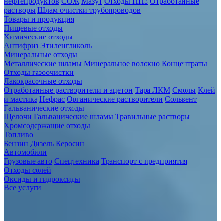
нефтепродуктов
СОЖ
Мазут
Отходы НПЗ
Отработанные
растворы
Шлам очистки трубопроводов
Товары и продукция
Пищевые отходы
Химические отходы
Антифриз
Этиленгликоль
Минеральные отходы
Металлические шламы
Минеральное волокно
Концентраты
Отходы газоочистки
Лакокрасочные отходы
Отработанные растворители и ацетон
Тара ЛКМ
Смолы
Клей
и мастика
Нефрас
Органические растворители
Сольвент
Гальванические отходы
Щелочи
Гальванические шламы
Травильные растворы
Хромсодержащие отходы
Топливо
Бензин
Дизель
Керосин
Автомобили
Грузовые авто
Спецтехника
Транспорт с предприятия
Отходы солей
Оксиды и гидроксиды
Все услуги