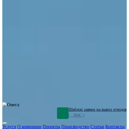
ОПО
Демонтаж и ликвидация промышленных объектов
Переработка шламов
Промышленное оборудование
Силикагель
Сорбенты
Химическое оборудование
Металлургическое оборудование
Кизельгур
Олигомеры
Утилизация битума
Очистка сточных вод от нефтепродуктов
Грунт и песок, загрязненные нефтепродуктами
Откачка
нефтепродуктов
СОЖ
Мазут
Отходы НПЗ
Отработанные
растворы
Шлам очистки трубопроводов
Пищевые отходы
Антифриз
Этиленгликоль
Металлические шламы
Минеральное волокно
Концентраты
Отходы газоочистки
Отработанные растворители и ацетон
Тара ЛКМ
Смолы
Клей
и мастика
Нефрас
Органические растворители
Сольвент
Щелочи
Гальванические шламы
Травильные растворы
Хромсодержащие отходы
Бензин
Дизель
Керосин
Грузовые авто
Спецтехника
Транспорт с предприятия
Оксиды и гидроксиды
Все услуги
Шаблон заявки на вывоз отходов
( . DOC )
Услуги
О компании
Проекты
Производство
Статьи
Контакты