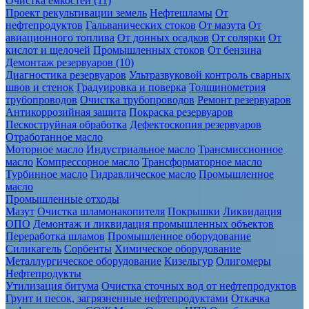
Очистка ёмкостей (11)
Проект рекультивации земель
Нефтешламы
От
нефтепродуктов
Гальванических стоков
От мазута
От
авиационного топлива
От донных осадков
От солярки
От
кислот и щелочей
Промышленных стоков
От бензина
Демонтаж резервуаров (10)
Диагностика резервуаров
Ультразвуковой контроль сварных
швов и стенок
Градуировка и поверка
Толщинометрия
трубопроводов
Очистка трубопроводов
Ремонт резервуаров
Антикоррозийная защита
Покраска резервуаров
Пескоструйная обработка
Дефектоскопия резервуаров
Отработанное масло
Моторное масло
Индустриальное масло
Трансмиссионное
масло
Компрессорное масло
Трансформаторное масло
Турбинное масло
Гидравлическое масло
Промышленное
масло
Промышленные отходы
Мазут
Очистка шламонакопителя
Покрышки
Ликвидация
ОПО
Демонтаж и ликвидация промышленных объектов
Переработка шламов
Промышленное оборудование
Силикагель
Сорбенты
Химическое оборудование
Металлургическое оборудование
Кизельгур
Олигомеры
Нефтепродукты
Утилизация битума
Очистка сточных вод от нефтепродуктов
Грунт и песок, загрязненные нефтепродуктами
Откачка