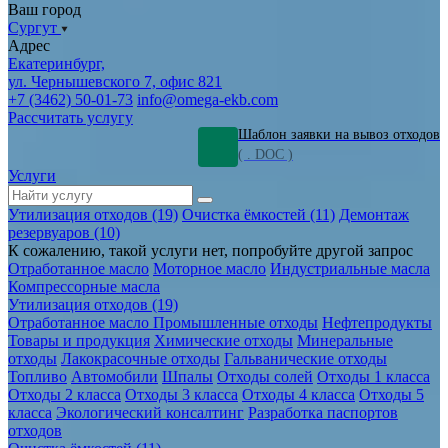
Ваш город
Сургут
Адрес
Екатеринбург,
ул. Чернышевского 7, офис 821
+7 (3462) 50-01-73
info@omega-ekb.com
Рассчитать услугу
Шаблон заявки на вывоз отходов
( . DOC )
Услуги
Утилизация отходов (19)
Очистка ёмкостей (11)
Демонтаж
резервуаров (10)
К сожалению, такой услуги нет, попробуйте другой запрос
Отработанное масло
Моторное масло
Индустриальные масла
Компрессорные масла
Утилизация отходов (19)
Отработанное масло
Промышленные отходы
Нефтепродукты
Товары и продукция
Химические отходы
Минеральные
отходы
Лакокрасочные отходы
Гальванические отходы
Топливо
Автомобили
Шпалы
Отходы солей
Отходы 1 класса
Отходы 2 класса
Отходы 3 класса
Отходы 4 класса
Отходы 5
класса
Экологический консалтинг
Разработка паспортов
отходов