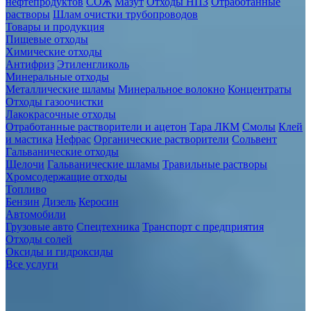
нефтепродуктов
СОЖ
Мазут
Отходы НПЗ
Отработанные
растворы
Шлам очистки трубопроводов
Товары и продукция
Пищевые отходы
Химические отходы
Антифриз
Этиленгликоль
Минеральные отходы
Металлические шламы
Минеральное волокно
Концентраты
Отходы газоочистки
Лакокрасочные отходы
Отработанные растворители и ацетон
Тара ЛКМ
Смолы
Клей
и мастика
Нефрас
Органические растворители
Сольвент
Гальванические отходы
Щелочи
Гальванические шламы
Травильные растворы
Хромсодержащие отходы
Топливо
Бензин
Дизель
Керосин
Автомобили
Грузовые авто
Спецтехника
Транспорт с предприятия
Отходы солей
Оксиды и гидроксиды
Все услуги